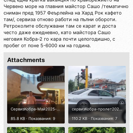
Червено море на главния майстор Сашо /тематично
сниман пред 1957 Феърлейна на Хард Рок кафето
там/, сервиза отново работи на пълни обороти.
Ретроколите обслужвани там се карат и доста
често даже ежедневно, като майстора Сашо
неговия Кобра-2 го кара почти целогодишно, с
пробег от поне 5-6000 км на година.
Attachments
СервизКобра-Май2025-вЕгипет-ХардрокКафе.jpg
сервизКобра-пролет2025-1.jpg
85.8 KB · Показвания: 9
110.2 KB · Показвания: 7