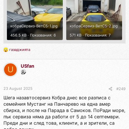
кобраСервиз-ВетС5-1.jpg
кобраСервиз-ВетС5-2.jpg
456.5 KB · Показвания: 6
571 KB · Показвания: 7
газаджията
R
e
a
USfan
c
U
t
i
o
n
23 August 2025
#249
s
Шега назавтосервиз Кобра днес все разписа с
:
семейния Мустанг на Панчарево на една амер
сбирка, и после на Парада в Самоков. ПоРади море,
пък сервиза няма да работи от 5 до 14 септември.
Преди дни и след това, клиенти, а и зрители, са