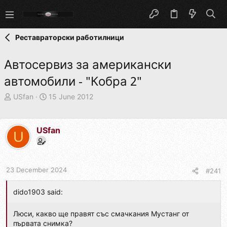
Реставраторски работилници
Автосервиз за американски
автомобили - "Кобра 2"
T
S
USfan
15 June 2012
h
t
r
a
e
r
USfan
U
a
t
d
d
s
a
t
t
23 December 2024
#241
a
e
r
dido1903 said:
t
e
r
Люси, какво ще правят със смачкания Мустанг от
първата снимка?