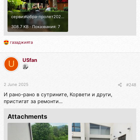
сервизКобра-пролет2025-10.jpg
308.7 KB · Показвания: 7
газаджията
R
e
a
USfan
c
U
t
i
o
n
2 June 2025
#248
s
И рано-рано в сутрините, Корвети и други,
:
пристигат за ремонти...
Attachments