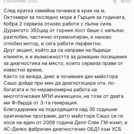
2 November 2025
#253
След кратка семейна почивка в края на м.
Октомври за последно море в Гърция за годината,
Кобра 2 сервиза отново работи с пълна сила.
Дурангото 392цид от горния пост беше с напълно
разглобен, частично отремонтиран, и наново
сглобен мотор, и сега работи перфектно.
Друг акцент, който да се направи на бъдещи
клиенти, е и възможността за домашни посещения
за диагностика на място, които сервиза прави от
известно време.
Както се вижда, днес в почивния ден майстора
Сашо дойде при мен да диагнотицира отн. по-
богатата и по-неравномерна работа на
многоточковия МПИ инжекцион, на този от двата
ми Ф-бърда от 3-та генерация.
Благодарение на подходящите над 30 годишни
оригинални програми, дето майстора Сашо си ги
носи на един от 2008 година Делл Спек ГМ-комп, и
АС-Делко фабричен диагностичен ОБД1 към УСБ