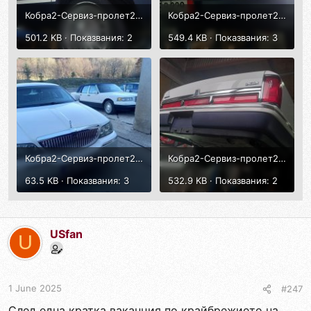
Кобра2-Сервиз-пролет2025-9.jpg
Кобра2-Сервиз-пролет2025-10.jpg
501.2 KB · Показвания: 2
549.4 KB · Показвания: 3
Кобра2-Сервиз-пролет2025-12.jpg
Кобра2-Сервиз-пролет2025-11.jpg
63.5 KB · Показвания: 3
532.9 KB · Показвания: 2
USfan
U
1 June 2025
#247
След една кратка ваканция по крайбрежието на