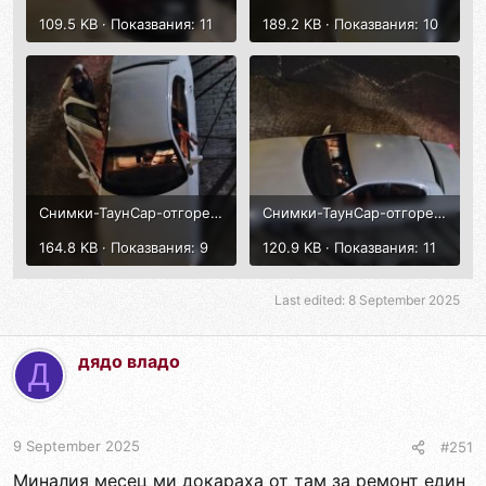
109.5 KB · Показвания: 11
189.2 KB · Показвания: 10
Снимки-ТаунСар-отгоре-5септ2025-6.jpg
Снимки-ТаунСар-отгоре-5септ2025-5.jpg
164.8 KB · Показвания: 9
120.9 KB · Показвания: 11
Last edited:
8 September 2025
дядо владо
Д
9 September 2025
#251
Миналия месец ми докараха от там за ремонт един