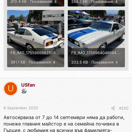
410.4 KB · Показвания: 4
268.7 KB · Показвания: 4
FB_IMG_1755966682808.jpg
FB_IMG_1755964049984.jpg
381.1 KB · Показвания: 4
203.5 KB · Показвания: 4
USfan
U
8 September 2025
#250
Автосервиза от 7 до 14 септември няма да работи,
понеже главния майстор е на семейна почивка в
Гърция, с любимия на всички във фамилията-