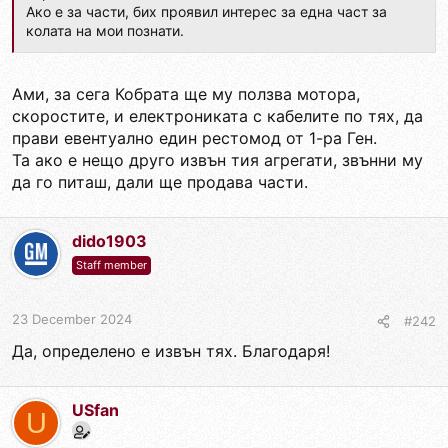
Ако е за части, бих проявил интерес за една част за
колата на мои познати.
Ами, за сега Кобрата ще му ползва мотора,
скоростите, и електрониката с кабелите по тях, да
прави евентуално един рестомод от 1-ра Ген.
Та ако е нещо друго извън тия агрегати, звънни му
да го питаш, дали ще продава части.
dido1903
Staff member
23 December 2024
#242
Да, определено е извън тях. Благодаря!
USfan
U