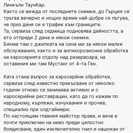
Линкълн ТаунКар.
Както се вижда от последните снимки, до Гърция се
тръгва вечерно и нощно време най-добре се пътува,
че през деня си е трафик към границите.
Та, сервиза след седмица подновява дейността, а
ето отпреди 2 дена и някои снимки.
Бяхме там с джипката на сина ми за някои малки
обслужвания, както и за антикорозионна обработка
на каросерията отдолу над резервоара, на
оставения ми там Мустанг от 4-та Ген.
Ката стана въпрос за каросерйни обработки,
сервиза след известно прекъсване от няколко
години отново се занимава активно и с
каросерийни реставрации, като да го кажем по
народному, кърпежи, изчуквания и прочее,
специално при олдтаймери.
По настоящем главния майстор прави, и вече е
почти приключен на ниво преди цялостно
боядисване, един изключително гнил и нашокан от