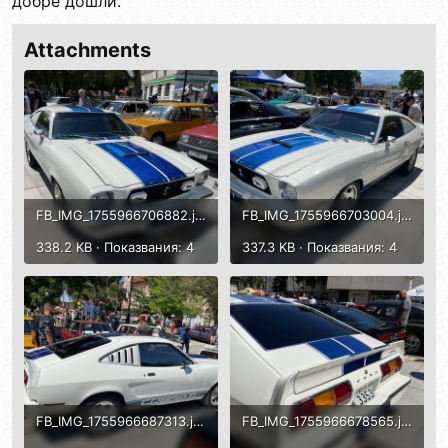
добре дошли.
Attachments
FB_IMG_1755966706882.jpg
FB_IMG_1755966703004.jpg
338.2 KB · Показвания: 4
337.3 KB · Показвания: 4
FB_IMG_1755966687313.jpg
FB_IMG_1755966678565.jpg