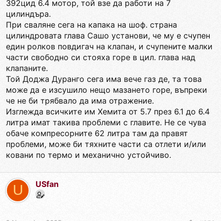
392цид 6.4 мотор, той взе да работи на 7
цилиндъра.
При сваляне сега на капака на шоф. страна
цилиндровата глава Сашо установи, че му е счупен
един ролков повдигач на клапан, и счупените малки
части свободно си стояха горе в цил. глава над
клапаните.
Той Доджа Дуранго сега има вече газ де, та това
може да е изсушило нещо мазането горе, въпреки
че не би трябвало да има отражение.
Изглежда всичките им Хемита от 5.7 през 6.1 до 6.4
литра имат такива проблеми с главите. Не се чува
обаче компресорните 62 литра там да правят
проблеми, може би тяхните части са отлети и/или
ковани по термо и механично устойчиво.
USfan
U