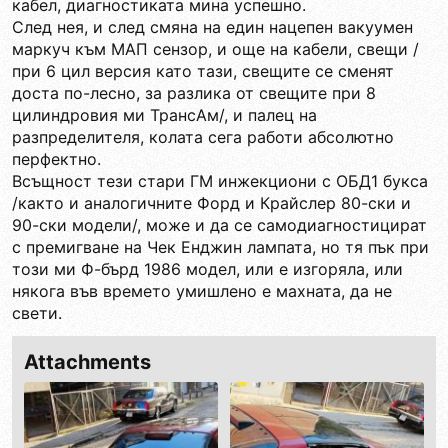
кабел, диагностиката мина успешно.
След нея, и след смяна на един нацепен вакуумен
маркуч към МАП сензор, и още на кабели, свещи /
при 6 цил версия като тази, свещите се сменят
доста по-лесно, за разлика от свещите при 8
цилиндровия ми ТрансАм/, и палец на
разпределителя, колата сега работи абсолютно
перфектно.
Всъщност тези стари ГМ инжекциони с ОБД1 букса
/както и аналогичните Форд и Крайслер 80-ски и
90-ски модели/, може и да се самодиагностицират
с премигване на Чек Енджин лампата, но тя пък при
този ми Ф-бърд 1986 модел, или е изгоряла, или
някога във времето умишлено е махната, да не
свети.
Attachments