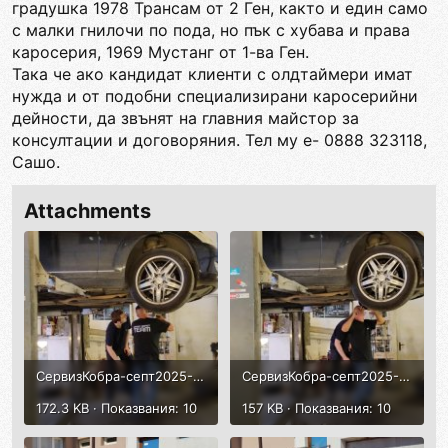
градушка 1978 Трансам от 2 Ген, както и един само
с малки гнилочи по пода, но пък с хубава и права
каросерия, 1969 Мустанг от 1-ва Ген.
Така че ако кандидат клиенти с олдтаймери имат
нужда и от подобни специализирани каросерийни
дейности, да звънят на главния майстор за
консултации и договоряния. Тел му е- 0888 323118,
Сашо.
Attachments
СервизКобра-септ2025-14.jpg
СервизКобра-септ2025-13.jpg
172.3 KB · Показвания: 10
157 KB · Показвания: 10