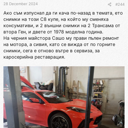
28 December 2024
#244
Ако съм изпуснал да ги кача по-назад в темата, ето
снимки на този С8 купе, на който му сменяха
консумативи, и 2 външни снимки на 2 Трансама от
втора Ген, и двете от 1978 моделна година.
На черния майстора Сашо му прави пълен ремонт
на мотора, а сивия, като се вижда от по горните
снимки, сега е отново вътре в сервиза, за
каросерийна реставрация.