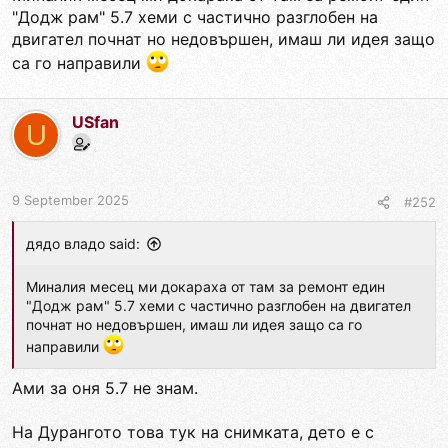
"Додж рам" 5.7 хеми с частично разглобен на
двигател почнат но недовършен, имаш ли идея защо
са го направили
USfan
U
9 September 2025
#252
дядо владо said:
Миналия месец ми докараха от там за ремонт един
"Додж рам" 5.7 хеми с частично разглобен на двигател
почнат но недовършен, имаш ли идея защо са го
направили
Ами за оня 5.7 не знам.
На Дурангото това тук на снимката, дето е с