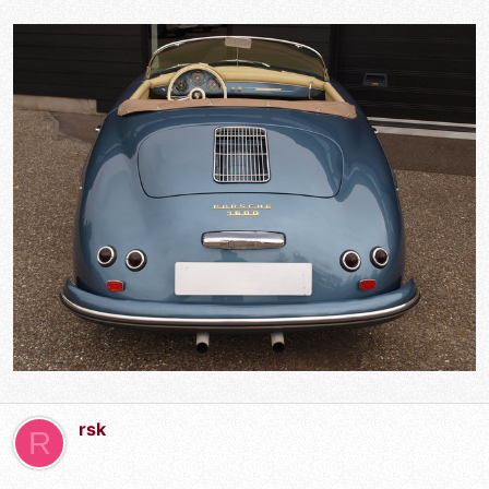
rsk
R