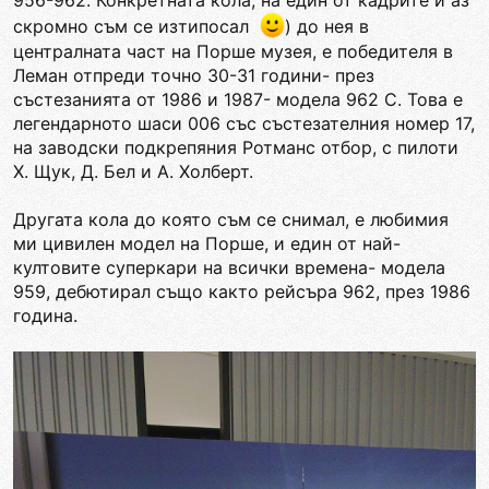
956-962. Конкретната кола, на един от кадрите и аз
скромно съм се изтипосал
) до нея в
централната част на Порше музея, е победителя в
Леман отпреди точно 30-31 години- през
състезанията от 1986 и 1987- модела 962 С. Това е
легендарното шаси 006 със състезателния номер 17,
на заводски подкрепяния Ротманс отбор, с пилоти
Х. Щук, Д. Бел и А. Холберт.
Другата кола до която съм се снимал, е любимия
ми цивилен модел на Порше, и един от най-
култовите суперкари на всички времена- модела
959, дебютирал също както рейсъра 962, през 1986
година.