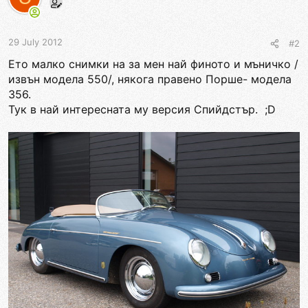
29 July 2012
#2
Ето малко снимки на за мен най финото и мъничко /
извън модела 550/, някога правено Порше- модела
356.
Тук в най интересната му версия Спийдстър. ;D