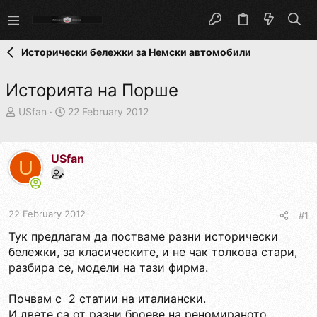
Исторически бележки за Немски автомобили
Историята на Порше
T
S
USfan
22 February 2012
h
t
r
a
e
r
USfan
U
a
t
d
d
s
a
t
t
22 February 2012
#1
a
e
r
Тук предлагам да постваме разни исторически
t
бележки, за класическите, и не чак толкова стари,
e
разбира се, модели на тази фирма.
r
Почвам с 2 статии на италиански.
И двете са от разни броеве на реномираното