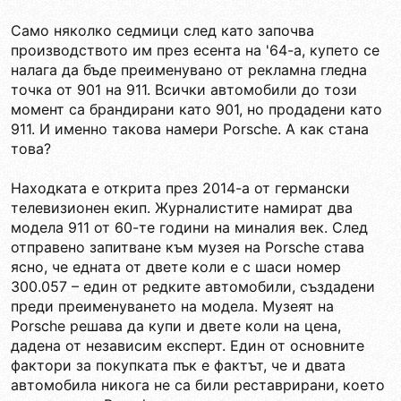
Само няколко седмици след като започва
производството им през есента на '64-а, купето се
налага да бъде преименувано от рекламна гледна
точка от 901 на 911. Всички автомобили до този
момент са брандирани като 901, но продадени като
911. И именно такова намери Porsche. А как стана
това?
Находката е открита през 2014-а от германски
телевизионен екип. Журналистите намират два
модела 911 от 60-те години на миналия век. След
отправено запитване към музея на Porsche става
ясно, че едната от двете коли е с шаси номер
300.057 – един от редките автомобили, създадени
преди преименуването на модела. Музеят на
Porsche решава да купи и двете коли на цена,
дадена от независим експерт. Един от основните
фактори за покупката пък е фактът, че и двата
автомобила никога не са били реставрирани, което