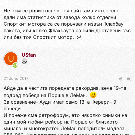
Не съм се ровил още в тоя сайт, ама интересно
дали има статистика от завода колко отделни
Спорткит мотора са се поръчвали извън Флахбау
пакета, или колко Флахбаута са били доставени със
или без тоя Спорткит мотор. :-\
USfan
U
21 June 2017
#6
Айде да е честита поредната рекордна, вече 19-та
подред победа на Порше в ЛеМан.
За сравнение- Ауди имат само 13, а Ферари- 9
победи.
И понеже сме ретрофорум, ето няколко снимки на
един мой любим рейсър на Порше от близкото
минало, и многократен ЛеМан победител- модела