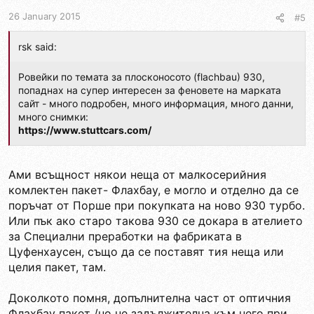
26 January 2015
#5
rsk said:
Ровейки по темата за плосконосото (flachbau) 930,
попаднах на супер интересен за феновете на марката
сайт - много подробен, много информация, много данни,
много снимки:
https://www.stuttcars.com/
Ами всъщност някои неща от малкосерийния
комлектен пакет- Флахбау, е могло и отделно да се
поръчат от Порше при покупката на ново 930 турбо.
Или пък ако старо такова 930 се докара в ателието
за Специални преработки на фабриката в
Цуфенхаусен, също да се поставят тия неща или
целия пакет, там.
Доколкото помня, допълнителна част от оптичния
Флахбау пакет /но не задължителна към него при