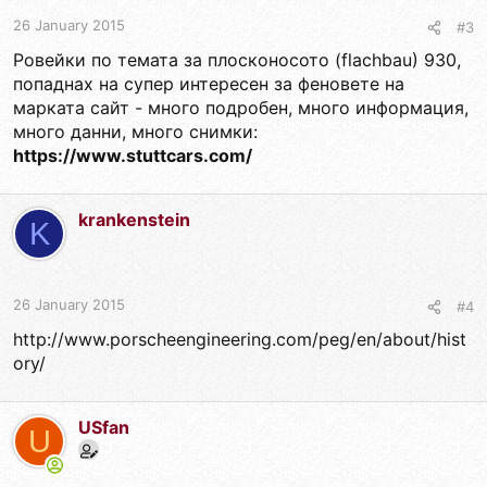
26 January 2015
#3
Ровейки по темата за плосконосото (flachbau) 930,
попаднах на супер интересен за феновете на
марката сайт - много подробен, много информация,
много данни, много снимки:
https://www.stuttcars.com/
krankenstein
K
26 January 2015
#4
http://www.porscheengineering.com/peg/en/about/hist
ory/
USfan
U