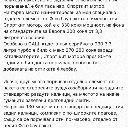
поръчване/, е бил така нар. Спорткит мотор.
На първо място най-интересен за мен специално
отделен елемент от Флахбау пакета е именно тоя
Спорткит мотор, кой е с 330 коня мощност, на фона
на стандартните за Европа 300 коня от 3,3
литровата версия.
Особено в САЩ, където пък серийното 930 3.3
литра турбо е било с макс 270-280 коня заради
катализаторите , Спорт кит мотора през 80-те
години е бил доста поръчван, особено без
добавката на оптиката Флахбау.
Иначе, друг много поръчван отделно елемент от
пакета са отворените вуздухозаборници на задните
стандартно раздути калници, на мястото на иначе
гумените залепени делтовидни ленти.
На разни 930 модели със стандартна предница, тия
задни калници, комплект с по-широките прагове,
също са се поръчвали отн. по-масово, отделно от
целия Флахбау пакет.