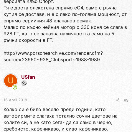
версията Клъб Спорт.
Тя е доста олекотена спрямо еС4, само с ръчна
кутия се доставя, и е с леко по-голяма мощност, от
спрямо серииния 48 клапанов осмак.
Малко по късно нейния мотор с 330 коня се слага в
928 ГТ, като се запазва наличността само на 5
ръчни скорости в ГТ.
http://www.porschearchive.com/render.cfm?
source=23960~928_Clubsport~1988-1989
USfan
U
16 April 2018
#9
Колко си е било весело преди години, като
автофирмите слагаха тотално сочни цветове на
колите си, а не като сега- да са само в черно,
сребристо, кафеникаво, и сиво-кафеникаво.