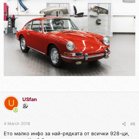
USfan
U
4 March 2018
#8
Ето малко инфо за най-рядката от всички 928-ци,