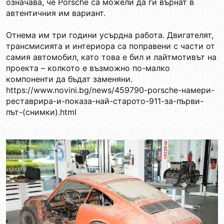
означава, че Porsche са можели да ги върнат в
автентичния им вариант.
Отнема им три години усърдна работа. Двигателят,
трансмисията и интериора са поправени с части от
самия автомобил, като това е бил и лайтмотивът на
проекта – колкото е възможно по-малко
компоненти да бъдат заменяни.
https://www.novini.bg/news/459790-porsche-намери-
реставрира-и-показа-най-старото-911-за-първи-
път-(снимки).html