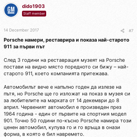
dido1903
Staff member
14 December 2017
#7
Porsche намери, реставрира и показа най-старото
911 за първи път
След 3 години на реставрация музеят на Porsche
постави на видно място поредното си бижу – най-
старото 911, което компанията притежава.
Автомобилът вече е напълно годен да излезе на
пътя, но Porsche ще го изложат на показ в музея си
за любителите на марката от 14 декември до 8
април. Червеният автомобил е произведен през
1964 година - един от първите на спортния модел
901. Точно 50 години по-късно Porsche намира този
ценен автомобил, купува го и го връща в онази
форма, в която е бил навремето.