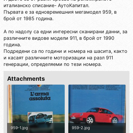
италианско списание- АутоКапитал.
Първата е за едновремешния мегамодел 959, в
брой от 1985 година.
А по надолу са едни интересни сканирани данни, за
различните видове модели 911, в брой от 1990
година.
Подредени са по години и номера на шасита, както
и касаят различните моторизации на разл 911
генерации, определяеми по тези номера.
Attachments
959-1.jpg
959-2.jpg