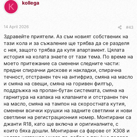
kollega
K
14 April 2026
#43
Здравейте приятели. Аз съм новият собственик на
тази кола и за съжаление ще трябва да се разделя
с нея, защото трябва да купя апартамент. Цялата
история на колата знаете от тази тема. По време на
моето притежание са сменени следните части:
предни спирачни дискове и накладки, спирачна
течност, отстранен теч на антифриз, смяна на масло
и смяна на свещи, смяна на горивен филтър,
поддръжка на пропан-бутан системата, смяна на
гарнитура на капака на клапаните и отстранен теч
на масло, смяна на тампон на скоростната кутия,
сменени всички крушки на задните светлини и нови
светлини на регистрационния номер. Монтирани са
джанти R18, като ще включа и оригиналните, с
които бяха дошли. Монтирани са фарове от X308 и