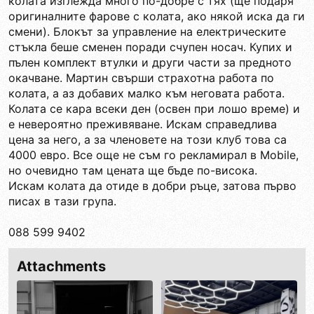
колата изглежда много по-добре с тях (ще подаря
оригиналните фарове с колата, ако някой иска да ги
смени). Блокът за управление на електрическите
стъкла беше сменен поради счупен носач. Купих и
пълен комплект втулки и други части за предното
окачване. Мартин свърши страхотна работа по
колата, а аз добавих малко към неговата работа.
Колата се кара всеки ден (освен при лошо време) и
е невероятно преживяване. Искам справедлива
цена за него, а за членовете на този клуб това са
4000 евро. Все още не съм го рекламирал в Mobile,
но очевидно там цената ще бъде по-висока.
Искам колата да отиде в добри ръце, затова първо
писах в тази група.
088 599 9402
Attachments