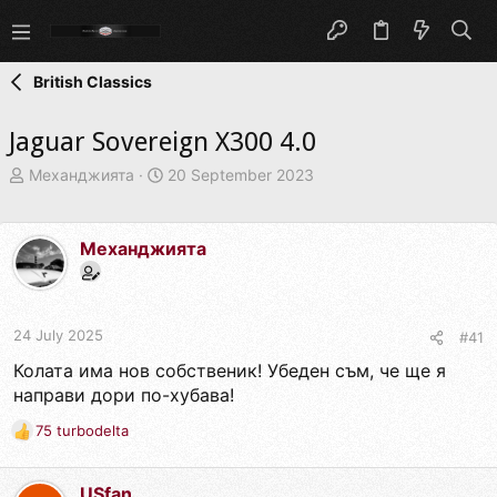
British Classics
Jaguar Sovereign X300 4.0
T
S
Механджията
20 September 2023
h
t
r
a
e
r
Механджията
a
t
d
d
s
a
t
t
24 July 2025
#41
a
e
r
Колата има нов собственик! Убеден съм, че ще я
t
направи дори по-хубава!
e
r
75 turbodelta
R
e
a
USfan