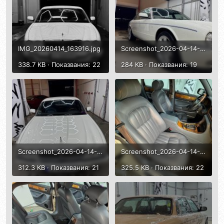
IMG_20260414_163916.jpg
Screenshot_2026-04-14-16-32-17-13_e2d5b3f32b79de1d45acd1fad96fbb0f.jpg
338.7 KB · Показвания: 22
284 KB · Показвания: 19
Screenshot_2026-04-14-16-33-01-46_e2d5b3f32b79de1d45acd1fad96fbb0f.jpg
Screenshot_2026-04-14-16-33-32-07_e2d5b3f32b79de1d45acd1fad96fbb0f.jpg
312.3 KB · Показвания: 21
325.5 KB · Показвания: 22