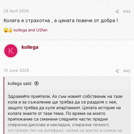
o
n
28 April 2026
#44
s
Колата е страхотна , а цената повече от добра !
:
kollega
and
USfan
R
e
a
kollega
c
K
t
i
o
n
13 June 2026
#45
s
:
kollega said:
Здравейте приятели. Аз съм новият собственик на тази
кола и за съжаление ще трябва да се разделя с нея,
защото трябва да купя апартамент. Цялата история на
колата знаете от тази тема. По време на моето
притежание са сменени следните части: предни
спирачни дискове и накладки, спирачна течност,
отстранен теч на антифриз, смяна на масло и смяна на