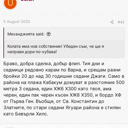
c
U
t
i
o
n
5 August 2025
#42
s
:
Механджията said:
Колата има нов собственик! Убеден съм, че ще я
направи дори по-хубава!
Браво, добра сделка, добър флип. Тия дни и
седмици редовно карам по Варна, и срещам разни
бройки 20 до над 30 годишни седани Джаги. Само в
района на плажа Кабакум домуват в разстояние 500
метра 3 седана, един ХЖ6 Х300 като твоя, ама
черен, един пак черен късен ХЖ8 Х350, и бордо ХФ
от Първа Ген. Въобще, от Св. Константин до
Златните, по стари седани Ягуари района е стилен
като Бевърли Хилс.