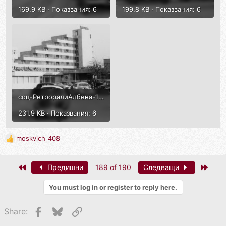
169.9 KB · Показвания: 6
199.8 KB · Показвания: 6
соц-РетроралиАлбена-1973г-6.jpg
231.9 KB · Показвания: 6
moskvich_408
R
e
a
First
Last
Предишни
189 of 190
Следващи
c
t
You must log in or register to reply here.
i
o
n
Facebook
Bluesky
Link
Share:
s
: