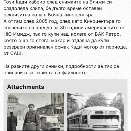
Този Кади кабрио след снимките на Ближи си
сладоледа клипа, бе дълго време оставен
реквизитна кола в Бояна киноцентъра.
А оттам след 2005 год, след като Киноцентъра го
спечелиха на аренда за 30 години американците от
НЮ Имидж, пък го купи наш колега от БАК Ретро,
която още го стяга, макар и отдавна да купи
резервен оригинален осмак Кади мотор от периода,
от САЩ.
На разните други снимки, подробности за тях са
описани в заглавията на файловете.
Attachments