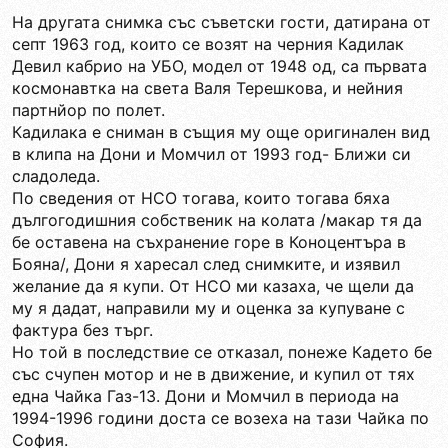
На другата снимка със съветски гости, датирана от
септ 1963 год, които се возят на черния Кадилак
Девил кабрио на УБО, модел от 1948 од, са първата
космонавтка на света Валя Терешкова, и нейния
партнйор по полет.
Кадилака е сниман в същия му още оригинален вид
в клипа на Дони и Момчил от 1993 год- Ближи си
сладоледа.
По сведения от НСО тогава, които тогава бяха
дългогодишния собственик на колата /макар тя да
бе оставена на съхранение горе в Коноцентъра в
Бояна/, Дони я харесал след снимките, и изявил
желание да я купи. От НСО ми казаха, че щели да
му я дадат, направили му и оценка за купуване с
фактура без търг.
Но той в последствие се отказал, понеже Кадето бе
със счупен мотор и не в движение, и купил от тях
една Чайка Газ-13. Дони и Момчил в периода на
1994-1996 години доста се возеха на тази Чайка по
София.