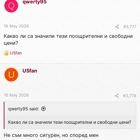
qwerty95
c
Q
t
i
o
n
16 May 2026
#3,777
s
Какво ли са значили тези поощрителни и свободни
:
цени?
USfan
R
e
a
USfan
c
U
t
i
o
n
16 May 2026
#3,778
s
:
qwerty95 said:
Какво ли са значили тези поощрителни и свободни цени?
Не съм много сигурен, но според мен