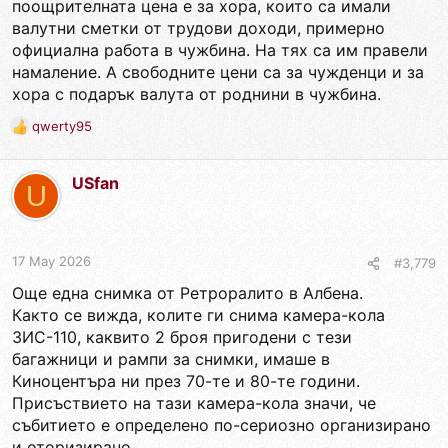
поощрителната цена е за хора, които са имали
валутни сметки от трудови доходи, примерно
официална работа в чужбина. На тях са им правели
намаление. А свободните цени са за чужденци и за
хора с подарък валута от роднини в чужбина.
qwerty95
R
e
a
USfan
c
U
t
i
o
n
17 May 2026
#3,779
s
Още една снимка от Ретроралито в Албена.
:
Както се вижда, колите ги снима камера-кола
ЗИС-110, каквито 2 броя пригодени с тези
багажници и рампи за снимки, имаше в
Киноцентъра ни през 70-те и 80-те години.
Присъствието на тази камера-кола значи, че
събитието е определено по-сериозно организирано
и оторизирано.