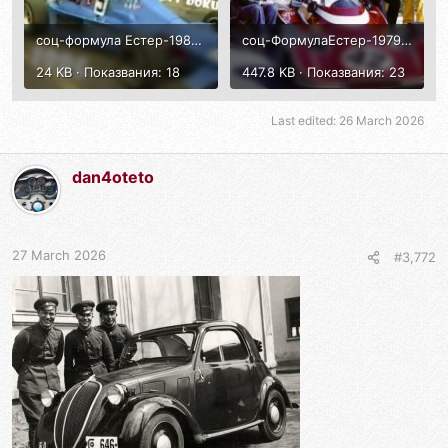
соц-формула Естер-1985.jpg
соц-ФормулаЕстер-1979-Б.Дунев-ФормулаЕстер.jpg
24 KB · Показвания: 18
447.8 KB · Показвания: 23
Last edited:
26 March 2026
dan4oteto
27 March 2026
#3,772