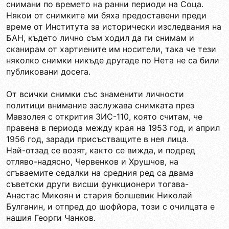
снимани по времето на ранни периоди на Соца.
Някои от снимките ми бяха предоставени преди
време от Института за исторически изследвания на
БАН, където лично съм ходил да ги снимам и
сканирам от хартиените им носители, така че тези
няколко снимки никъде другаде по Нета не са били
публиковани досега.
От всички снимки със знаменити личности
политици внимание заслужава снимката през
Мавзолея с открития ЗИС-110, която считам, че
правена в периода между края на 1953 год, и април
1956 год, заради присъстващите в нея лица.
Най-отзад се возят, както се вижда, и подред
отляво-надясно, Червенков и Хрушчов, на
сгъваемите седалки на средния ред са двама
съветски други висши функционери тогава-
Анастас Микоян и стария болшевик Николай
Булганин, и отпред до шофйора, този с очилцата е
нашия Георги Чанков.