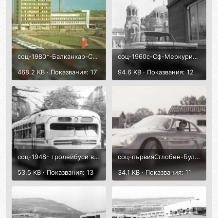
соц-1980г-Балканкар-София, завод 6 септември-жк Красна поляна-Ситроен-ДС.jpg
соц-1960с-Сф-МеркуриКомет.jpg
468.2 KB · Показвания: 17
94.6 KB · Показвания: 12
соц-1948- тролейбуси в София-2 MANа, по 3 км между Горнобански път и Горна Баня..jpg
соц-първияСглобен-Булгар-А110-1967.jpg
53.5 KB · Показвания: 13
34.1 KB · Показвания: 11