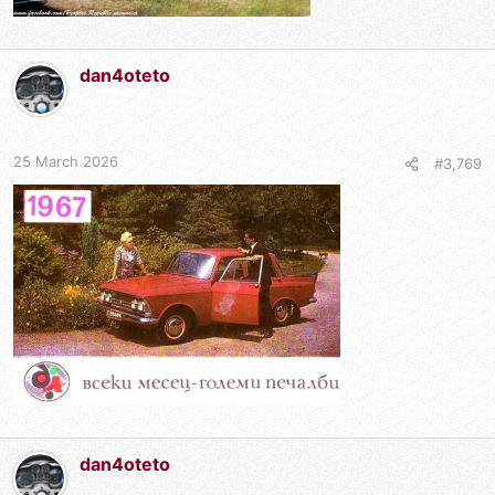
dan4oteto
25 March 2026
#3,769
dan4oteto