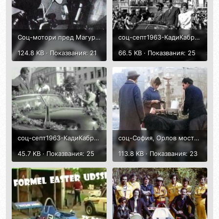
Соц-мотори пред Магура и Форум-МЗет-лифт резервоар-1986-2.jpg
соц-септ1963-КадиКабрио1948-В.Терешкова и ВлБиковски-Плевен-1.jpg
124.8 KB · Показвания: 21
66.5 KB · Показвания: 25
соц-септ1963-КадиКабрио1948-В.Терешкова и ВлБиковски-Плевен-2.jpg
соц-София, Орлов мост-1965-Бенц.jpg
45.7 KB · Показвания: 25
113.8 KB · Показвания: 23