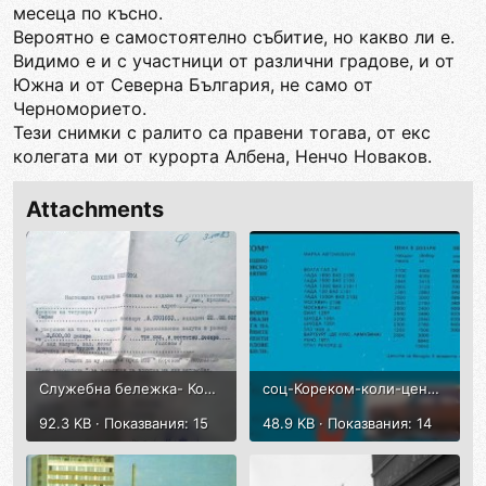
месеца по късно.
Вероятно е самостоятелно събитие, но какво ли е.
Видимо е и с участници от различни градове, и от
Южна и от Северна България, не само от
Черноморието.
Тези снимки с ралито са правени тогава, от екс
колегата ми от курорта Албена, Ненчо Новаков.
Attachments
Служебна бележка- Кореком-1983-Лада купуване-долари-1.jpg
соц-Кореком-коли-цени-1980год.jpg
92.3 KB · Показвания: 15
48.9 KB · Показвания: 14