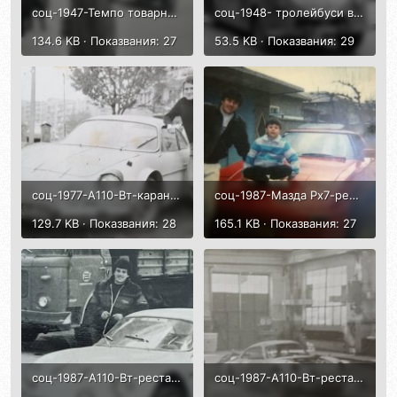
соц-1947-Темпо товарна триколка.jpg
соц-1948- тролейбуси в София-2 MANа, по 3 км между Горнобански път и Горна Баня..jpg
134.6 KB · Показвания: 27
53.5 KB · Показвания: 29
соц-1977-А110-Вт-каран-Алекс Христов.jpg
соц-1987-Мазда Рх7-ред-от Борис Нанков.jpg
129.7 KB · Показвания: 28
165.1 KB · Показвания: 27
соц-1987-А110-Вт-реставриран от Борис Нанков.jpg
соц-1987-А110-Вт-реставрация от Борис Нанков.jpg