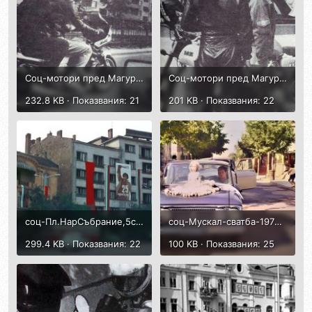
Соц-мотори пред Магура и Форум-1986-1.jpg
Соц-мотори пред Магура и Форум-МЗет-лифт резервоар-1986-1.jpg
232.8 KB · Показвания: 21
201 KB · Показвания: 22
соц-Пл.НарСъбрание,5септ1969 г-колиМоторолер.jpg
соц-Мускал-сватба-1972.jpg
299.4 KB · Показвания: 22
100 KB · Показвания: 25