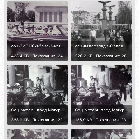
соц-ЗИС110кабрио-Червенков,Чанков,Микоян,Булгагин,Хрушчов-2.jpg
соц-велосипеди-ОрловМост-1979.jpg
423.4 KB · Показвания: 24
226.2 KB · Показвания: 26
Соц-мотори пред Магура и Форум-1986-00.jpg
Соц-мотори пред Магура и Форум-1986-0.jpg
363.9 KB · Показвания: 22
135.9 KB · Показвания: 23