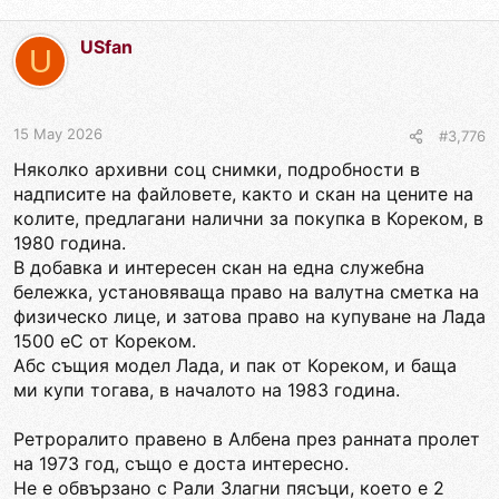
USfan
U
15 May 2026
#3,776
Няколко архивни соц снимки, подробности в
надписите на файловете, както и скан на цените на
колите, предлагани налични за покупка в Кореком, в
1980 година.
В добавка и интересен скан на една служебна
бележка, установяваща право на валутна сметка на
физическо лице, и затова право на купуване на Лада
1500 еС от Кореком.
Абс същия модел Лада, и пак от Кореком, и баща
ми купи тогава, в началото на 1983 година.
Ретроралито правено в Албена през ранната пролет
на 1973 год, също е доста интересно.
Не е обвързано с Рали Злагни пясъци, което е 2