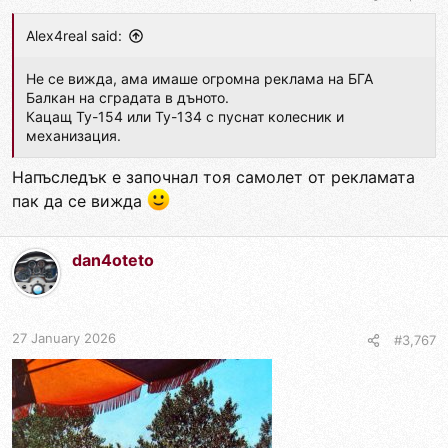
Alex4real said:
Не се вижда, ама имаше огромна реклама на БГА
Балкан на сградата в дъното.
Кацащ Ту-154 или Ту-134 с пуснат колесник и
механизация.
Напъследък е започнал тоя самолет от рекламата
пак да се вижда
dan4oteto
27 January 2026
#3,767