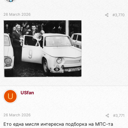
26 March 2026
#3,770
USfan
U
26 March 2026
#3,771
Ето една мисля интересна подборка на МПС-та