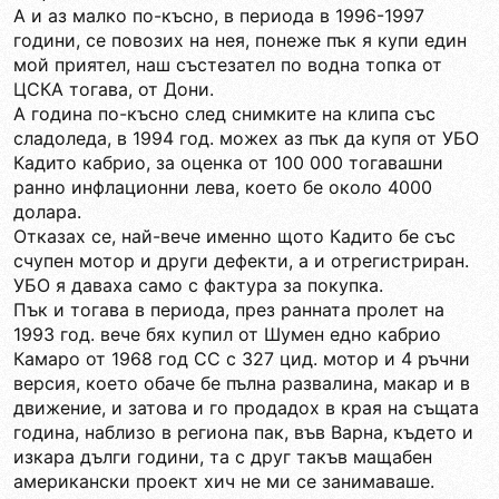
А и аз малко по-късно, в периода в 1996-1997
години, се повозих на нея, понеже пък я купи един
мой приятел, наш състезател по водна топка от
ЦСКА тогава, от Дони.
А година по-късно след снимките на клипа със
сладоледа, в 1994 год. можех аз пък да купя от УБО
Кадито кабрио, за оценка от 100 000 тогавашни
ранно инфлационни лева, което бе около 4000
долара.
Отказах се, най-вече именно щото Кадито бе със
счупен мотор и други дефекти, а и отрегистриран.
УБО я даваха само с фактура за покупка.
Пък и тогава в периода, през ранната пролет на
1993 год. вече бях купил от Шумен едно кабрио
Камаро от 1968 год СС с 327 цид. мотор и 4 ръчни
версия, което обаче бе пълна развалина, макар и в
движение, и затова и го продадох в края на същата
година, наблизо в региона пак, във Варна, където и
изкара дълги години, та с друг такъв мащабен
американски проект хич не ми се занимаваше.