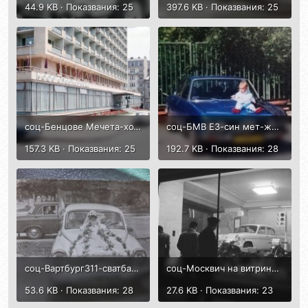
44.9 KB · Показвания: 25
397.6 KB · Показвания: 25
соц-Бенцове Мечета-хотел Рила, 1966 г. – Копие.jpg
соц-БМВ Е3-син мет-жълти номера-С.jpg
157.3 KB · Показвания: 25
192.7 KB · Показвания: 28
соц-Вартбург311-сватба-1969-кукла.jpg
соц-Москвич на витрина ЦУМ-1961.jpg
53.6 KB · Показвания: 28
27.6 KB · Показвания: 23