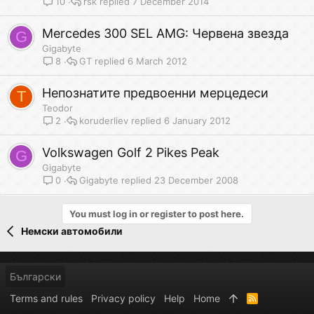
rsk
7 December 2014
10
Mercedes 300 SEL AMG: Червена звезда
G
Gigabyte
GT
6 March 2012
8
Непознатите предвоенни мерцедеси
T
Teodor
koruderliev
6 January 2012
2
Volkswagen Golf 2 Pikes Peak
G
Gigabyte
Gigabyte
23 December 2008
0
You must log in or register to post here.
Немски автомобили
Български
Terms and rules
Privacy policy
Help
Home
R
S