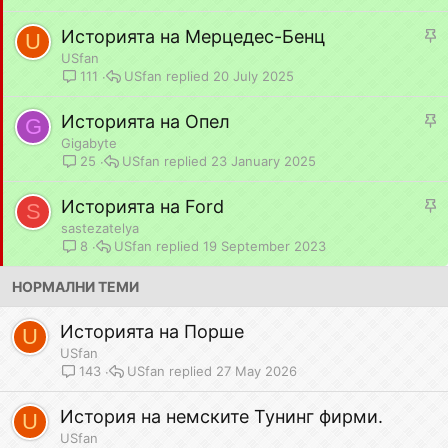
c
S
Историята на Мерцедес-Бенц
k
U
t
y
USfan
i
USfan
20 July 2025
111
c
S
Историята на Опел
k
G
t
y
Gigabyte
i
USfan
23 January 2025
25
c
S
Историята на Ford
k
S
t
y
sastezatelya
i
USfan
19 September 2023
8
c
НОРМАЛНИ ТЕМИ
k
y
Историята на Порше
U
USfan
USfan
27 May 2026
143
История на немските Тунинг фирми.
U
USfan